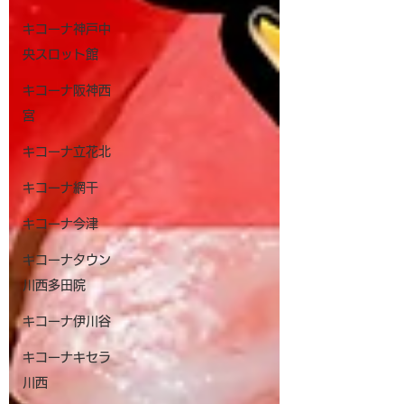
キコーナ神戸中
央スロット館
キコーナ阪神西
宮
キコーナ立花北
キコーナ網干
キコーナ今津
キコーナタウン
川西多田院
キコーナ伊川谷
キコーナキセラ
川西