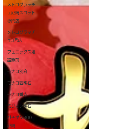
メトログラッチ
ェ尼崎スロット
専門店
メトログラッチ
ェ3号店
フェニックス姫
路駅前
モナコ別府
モナコ西明石
モナコ香寺
ミリオン明石
パチギン800
尼崎