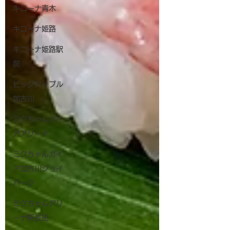
キコーナ青木
キコーナ姫路
キコーナ姫路駅
前
ビッグアップル
加古川
ミクちゃんガイ
アアリーナ
ミクちゃんガイ
ア加古川ジョイ
パーク
ミクちゃんアリ
ーナ新長田