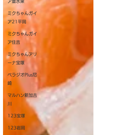
ア垂水東
っかり結果つけてきてますね...
ミクちゃんガイ
ア21平岡
ミクちゃんガイ
ア住吉
ミクちゃんアリ
ーナ宝塚
ベラジオPlus尼
崎
マルハン新加古
川
123宝塚
123岩岡