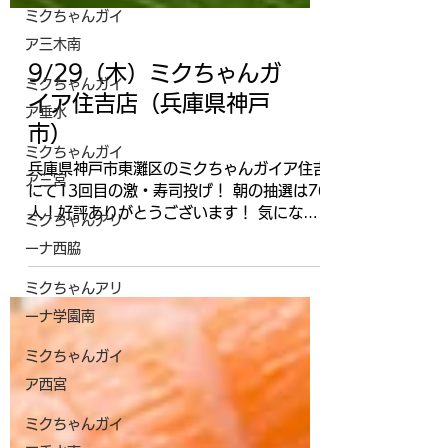
ミクちゃんガイ
ア三木南
ミクちゃんガイ
ア垂水
ミクちゃんガイ
ア三宮
ミクちゃんアリ
9/29（木）ミクちゃんガ
ーナ西脇
イア住吉店（兵庫県神戸
市）
ミクちゃんアリ
ーナ学園南
兵庫県神戸市東灘区のミクちゃんガイア住吉
にて13回目の激・寿司投げ！ 朝の抽選は76
ミクちゃんガイ
人！好評ありがとうございます！ 気になる
ア西宮
結果は、<全台系×単品>の状況！ 6.5号機の
扱いが前回から良く、カバネリ・新鬼武者
ミクちゃんガイ
2・鉄拳5・犬夜叉の全台系を始めとしてし