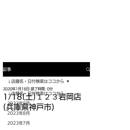
寿司投げinformation
月間寿司ガール・寿司投げスケジュー
ルがわかるサイトがついにOPEN╰(
^o^)╮_=🍣
記事
↓店舗名・日付検索はココから
2020年1月18日
読了時間: 0分
↓店舗名・日付検索はココから
1/18(土)１２３岩岡店
2023年9月
(兵庫県神戸市)
2023年8月
2023年7月