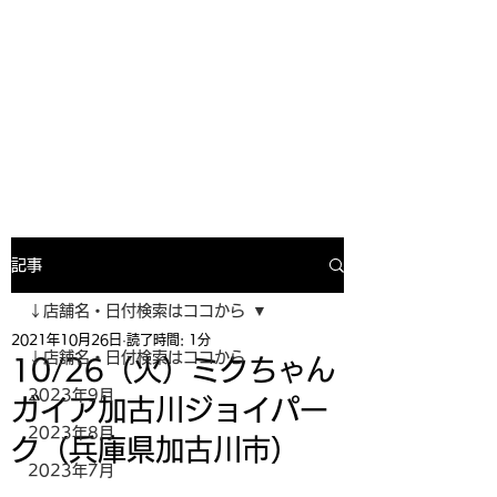
寿司投げinformation
月間寿司ガール・寿司投げスケジュー
ルがわかるサイトがついにOPEN╰(
^o^)╮_=🍣
記事
↓店舗名・日付検索はココから
2021年10月26日
読了時間: 1分
↓店舗名・日付検索はココから
10/26（火）ミクちゃん
2023年9月
ガイア加古川ジョイパー
2023年8月
ク（兵庫県加古川市）
2023年7月