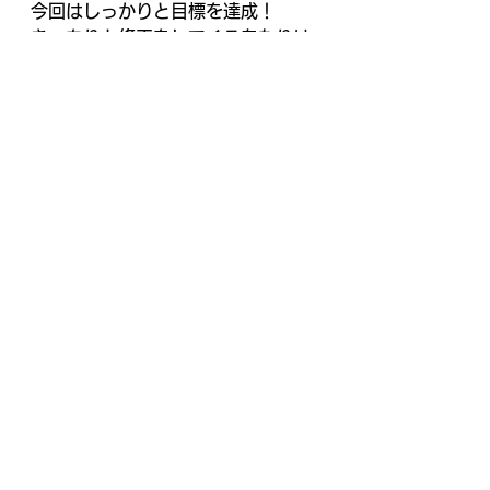
今回はしっかりと目標を達成！
きっちりと修正をしてくるあたりは
さすがの一言に尽きますね！
次のチャレンジでも、この勢いを継
続して大連勝記録を築いて欲しいと
思います！
兵庫県加古川市のミクちゃんガイア
加古川ジョイパークにて3回目の
激・寿司投げ！前回は△結果でした
が今回は如何に。
ということで朝の抽選は177人！あ
りがとうございます！
気になる結果ですが、《全台系アリ
×単品アリ》という王道の激寿司な