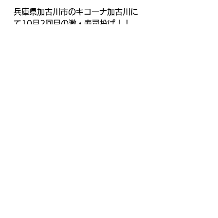
兵庫県加古川市のキコーナ加古川に
て10月2回目の激・寿司投げ！！
大好評ありがとうございます！
最終結果的には△評価でしたが、結
果は、<全台系複数×単品複数>の強
い状況でした！
閃乱カグラ・アクエリオンAS・鉄拳
5・笑ゥ4が全台系！全て6.5号機で
した！
キコーナ加古川の6.5号機推しが伺
えます。
全台系よりもギラリと光る単品の強
さが今回のウリか！？
番長ZERO・バジリスク絆2・ジャ
グラー・多台数機種・少数機種とそ