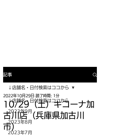
寿司投げinformation
月間寿司ガール・寿司投げスケジュー
ルがわかるサイトがついにOPEN╰(
^o^)╮_=🍣
記事
↓店舗名・日付検索はココから
2022年10月29日
読了時間: 1分
↓店舗名・日付検索はココから
10/29（土）キコーナ加
2023年9月
古川店（兵庫県加古川
2023年8月
市）
2023年7月