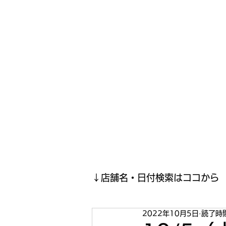
寿司投げinformation
月間寿司ガール・寿司投げスケジュールがわかるサイトがつい
ホーム
寿司投げスケジュール
寿司投げ結果報告(現在
↓店舗名・日付検索はココから
2022年10月5日
読了時間
2023年5月
2023年4