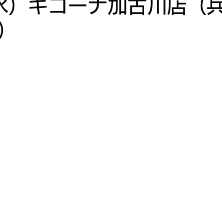
（水）キコーナ加古川店（
）
10月
2022年9月
2022年8月
2022年7月
月
2022年3月
2022年2月
2022年1月
寿司投げ
寿司投げ 連
激・寿司投げ 夢<DREAM
ナ御影
キコーナ神戸中央スロット館