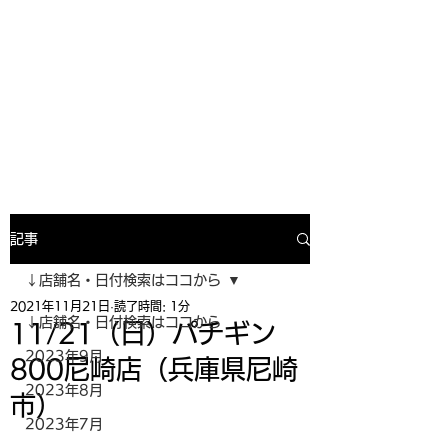
寿司投げinformation
月間寿司ガール・寿司投げスケジュー
ルがわかるサイトがついにOPEN╰(
^o^)╮_=🍣
記事
↓店舗名・日付検索はココから
2021年11月21日
読了時間: 1分
↓店舗名・日付検索はココから
11/21（日）パチギン
2023年9月
800尼崎店（兵庫県尼崎
2023年8月
市）
2023年7月