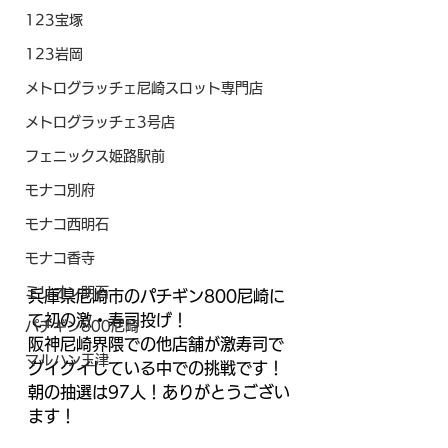
123宝塚
123岩岡
メトログラッチェ尼崎スロット専門店
メトログラッチェ3号店
フェニックス姫路駅前
モナコ別府
モナコ西明石
モナコ香寺
ミリオン明石
兵庫県尼崎市のパチギン800尼崎に
て初の激・寿司投げ！
パチギン800尼崎
阪神尼崎界隈での他店舗が激寿司で
マルハン玉津
グイグイしている中での挑戦です！
朝の抽選は97人！ありがとうござい
ます！