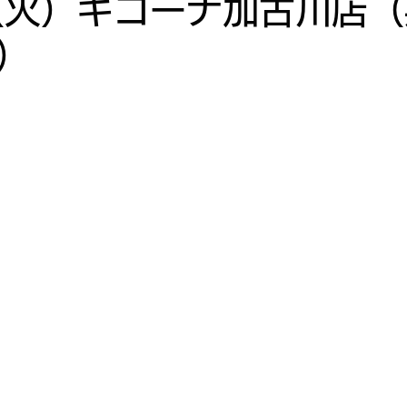
9（火）キコーナ加古川店
）
10月
2022年9月
2022年8月
2022年7月
月
2022年3月
2022年2月
2022年1月
寿司投げ
寿司投げ 連
激・寿司投げ 夢<DREAM
ナ御影
キコーナ神戸中央スロット館