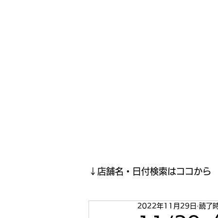
寿司投げinformation
月間寿司ガール・寿司投げスケジュールがわかるサイトがつい
ホーム
寿司投げスケジュール
寿司投げ結果報告(現在
↓店舗名・日付検索はココから
2022年11月29日
読了時
2023年5月
2023年4