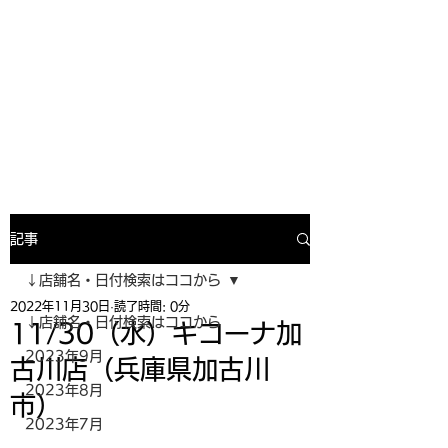
寿司投げinformation
月間寿司ガール・寿司投げスケジュー
ルがわかるサイトがついにOPEN╰(
^o^)╮_=🍣
記事
↓店舗名・日付検索はココから
2022年11月30日
読了時間: 0分
↓店舗名・日付検索はココから
11/30（水）キコーナ加
2023年9月
古川店（兵庫県加古川
2023年8月
市）
2023年7月