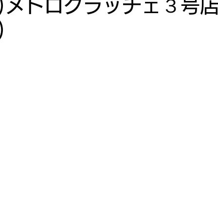
(火)メトログラッチェ３号店
)
10月
2022年9月
2022年8月
2022年7月
月
2022年3月
2022年2月
2022年1月
寿司投げ
寿司投げ 連
激・寿司投げ 夢<DREAM
ナ御影
キコーナ神戸中央スロット館