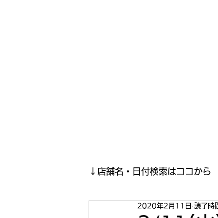
寿司投げinformation
月間寿司ガール・寿司投げスケジュールがわかるサイトがつい
ホーム
寿司投げスケジュール
寿司投げ結果報告(現在
↓店舗名・日付検索はココから
2020年2月11日
読了時間
2023年5月
2023年4