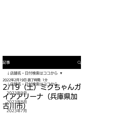
寿司投げinformation
月間寿司ガール・寿司投げスケジュー
ルがわかるサイトがついにOPEN╰(
^o^)╮_=🍣
記事
↓店舗名・日付検索はココから
2022年2月19日
読了時間: 1分
↓店舗名・日付検索はココから
2/19（土）ミクちゃんガ
2023年9月
イアアリーナ（兵庫県加
2023年8月
古川市）
2023年7月