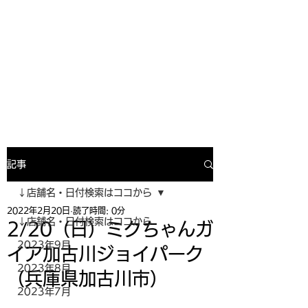
寿司投げinformation
月間寿司ガール・寿司投げスケジュー
ルがわかるサイトがついにOPEN╰(
^o^)╮_=🍣
記事
↓店舗名・日付検索はココから
2022年2月20日
読了時間: 0分
↓店舗名・日付検索はココから
2/20（日）ミクちゃんガ
2023年9月
イア加古川ジョイパーク
2023年8月
（兵庫県加古川市）
2023年7月