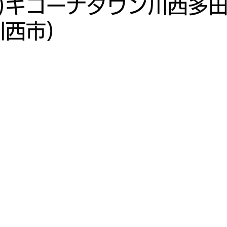
(日)キコーナタウン川西多
川西市)
10月
2022年9月
2022年8月
2022年7月
月
2022年3月
2022年2月
2022年1月
寿司投げ
寿司投げ 連
激・寿司投げ 夢<DREAM
ナ御影
キコーナ神戸中央スロット館