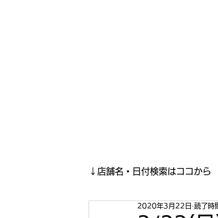
寿司投げinformation
月間寿司ガール・寿司投げスケジュールがわかるサイトがつい
ホーム
寿司投げスケジュール
寿司投げ結果報告(現在
↓店舗名・日付検索はココから
2020年3月22日
読了時間
2023年5月
2023年4