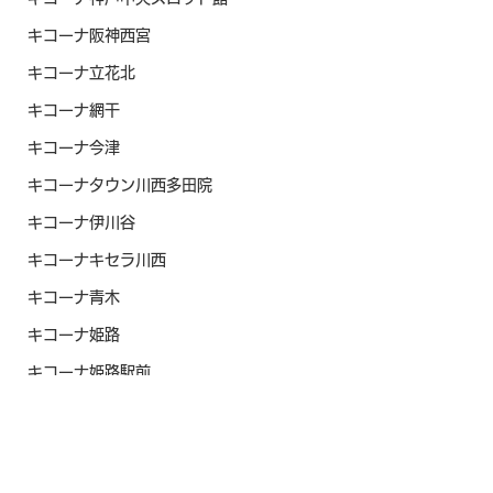
キコーナ阪神西宮
キコーナ立花北
キコーナ網干
キコーナ今津
キコーナタウン川西多田院
キコーナ伊川谷
キコーナキセラ川西
キコーナ青木
キコーナ姫路
キコーナ姫路駅前
2022年4月
ビッグアップル加古川
寿司投げ
ミクちゃんガイアアリーナ
ミクちゃんガイア住吉
ミクちゃんガイア加古川ジョイパーク