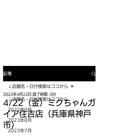
寿司投げinformation
月間寿司ガール・寿司投げスケジュー
ルがわかるサイトがついにOPEN╰(
^o^)╮_=🍣
記事
↓店舗名・日付検索はココから
2022年4月22日
読了時間: 0分
↓店舗名・日付検索はココから
4/22（金）ミクちゃんガ
2023年9月
イア住吉店（兵庫県神戸
2023年8月
市）
2023年7月