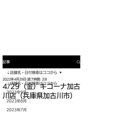
寿司投げinformation
月間寿司ガール・寿司投げスケジュー
ルがわかるサイトがついにOPEN╰(
^o^)╮_=🍣
記事
↓店舗名・日付検索はココから
2022年4月29日
読了時間: 2分
↓店舗名・日付検索はココから
4/29（金）キコーナ加古
2023年9月
川店（兵庫県加古川市）
2023年8月
2023年7月