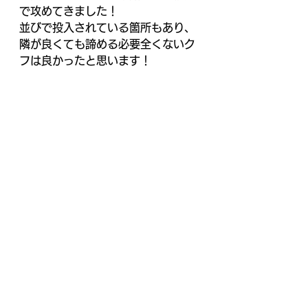
で攻めてきました！
並びで投入されている箇所もあり、
隣が良くても諦める必要全くないク
フは良かったと思います！
しかしながら目標は未達成という結
果に。
GW初日で休みの人も多く、稼働が
高くなって想定よりも下が動きすぎ
たのかなと思いますが、それでもも
う少し出て欲しかったなというのが
本音です。
最近は番長ゼロがどの店舗でも稼働
が高いので、これの配分を高くする
ことが激寿司投げ攻略の糸口になる
のかなと個人的に思います。
次回は必ず目標達成を決めていただ