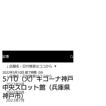
寿司投げinformation
月間寿司ガール・寿司投げスケジュー
ルがわかるサイトがついにOPEN╰(
^o^)╮_=🍣
記事
↓店舗名・日付検索はココから
2022年5月10日
読了時間: 0分
↓店舗名・日付検索はココから
5/10（火）キコーナ神戸
2023年9月
中央スロット館（兵庫県
2023年8月
神戸市）
2023年7月