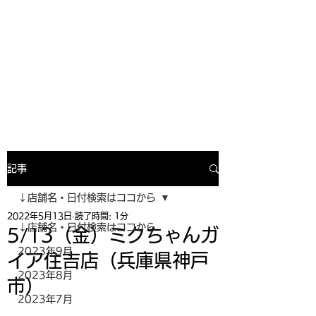
寿司投げinformation
月間寿司ガール・寿司投げスケジュー
ルがわかるサイトがついにOPEN╰(
^o^)╮_=🍣
記事
↓店舗名・日付検索はココから
2022年5月13日
読了時間: 1分
↓店舗名・日付検索はココから
5/13（金）ミクちゃんガ
2023年9月
イア住吉店（兵庫県神戸
2023年8月
市）
2023年7月