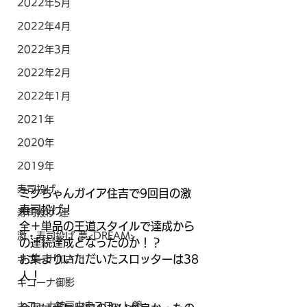
2022年5月
2022年4月
2022年3月
2022年2月
2022年1月
2021年
2020年
2019年
寿司投げ
ミクちゃんガイア住吉で9回目の激
寿司投げ！
寿司投げ 連
全＋単品の王道スタイルで達成から
激・寿司投げ 夢<DREAM>
の連続達成となったのか！？
お集まりいただいたスロッターは38
キコーナ加古川
人！
キコーナ御影
キコーナ神戸中央スロット館