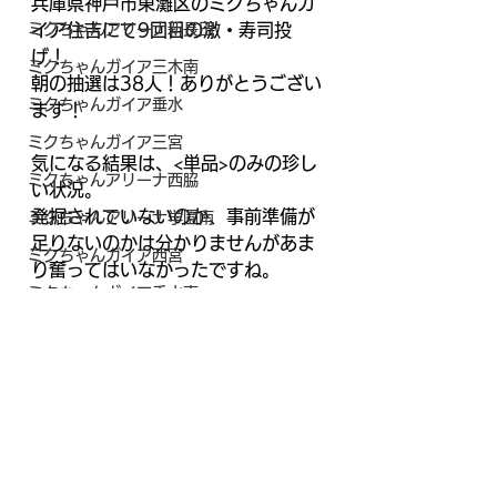
兵庫県神戸市東灘区のミクちゃんガ
ミクちゃんアリーナ新長田
イア住吉にて9回目の激・寿司投
げ！
ミクちゃんガイア三木南
朝の抽選は38人！ありがとうござい
ミクちゃんガイア垂水
ます！
ミクちゃんガイア三宮
気になる結果は、<単品>のみの珍し
ミクちゃんアリーナ西脇
い状況。
発掘されていないのか、事前準備が
ミクちゃんアリーナ学園南
足りないのかは分かりませんがあま
ミクちゃんガイア西宮
り奮ってはいなかったですね。
ミクちゃんガイア垂水東
トータル評価では△。
ミクちゃんガイア21平岡
メイン系の回転数は相当なものでし
ミクちゃんガイア住吉
たので、トリッキーなところに仕掛
けがあったのかもしれませんが…。
ミクちゃんアリーナ宝塚
ベラジオPlus尼崎
寿司の挑戦は永遠にオワラナ
マルハン新加古川
イ………