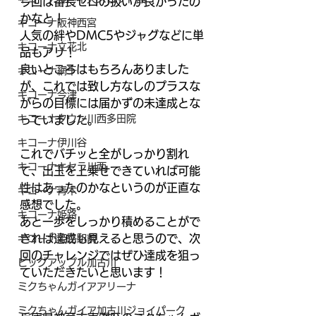
今回は番長ゼロの扱いが良かったの
かなと！
キコーナ阪神西宮
人気の絆やDMC5やジャグなどに単
キコーナ立花北
品もアリ！
良いところはもちろんありました
キコーナ網干
が、これでは致し方なしのプラスな
キコーナ今津
がらの目標には届かずの未達成とな
キコーナタウン川西多田院
っていました。
キコーナ伊川谷
これでバチッと全がしっかり割れ
キコーナキセラ川西
て、出玉を上乗せできていれば可能
性はあったのかなというのが正直な
キコーナ青木
感想でした。
キコーナ姫路
あと一歩をしっかり積めることがで
きれば達成も見えると思うので、次
キコーナ姫路駅前
回のチャレンジではぜひ達成を狙っ
ビッグアップル加古川
ていただきたいと思います！
ミクちゃんガイアアリーナ
ミクちゃんガイア加古川ジョイパーク