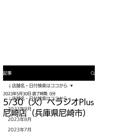
寿司投げinformation
月間寿司ガール・寿司投げスケジュー
ルがわかるサイトがついにOPEN╰(
^o^)╮_=🍣
記事
↓店舗名・日付検索はココから
2023年5月30日
読了時間: 0分
↓店舗名・日付検索はココから
5/30（火）ベラジオPlus
2023年9月
尼崎店（兵庫県尼崎市）
2023年8月
2023年7月