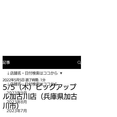
寿司投げinformation
月間寿司ガール・寿司投げスケジュー
ルがわかるサイトがついにOPEN╰(
^o^)╮_=🍣
記事
↓店舗名・日付検索はココから
2022年5月5日
読了時間: 1分
↓店舗名・日付検索はココから
5/5（木）ビッグアップ
2023年9月
ル加古川店（兵庫県加古
2023年8月
川市）
2023年7月