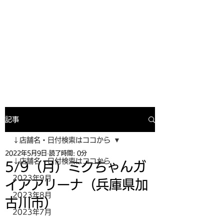
寿司投げinformation
月間寿司ガール・寿司投げスケジュー
ルがわかるサイトがついにOPEN╰(
^o^)╮_=🍣
記事
↓店舗名・日付検索はココから
2022年5月9日
読了時間: 0分
↓店舗名・日付検索はココから
5/9（月）ミクちゃんガ
2023年9月
イアアリーナ（兵庫県加
2023年8月
古川市）
2023年7月