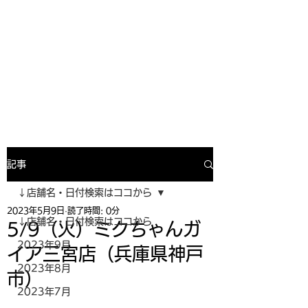
寿司投げinformation
月間寿司ガール・寿司投げスケジュー
ルがわかるサイトがついにOPEN╰(
^o^)╮_=🍣
記事
↓店舗名・日付検索はココから
2023年5月9日
読了時間: 0分
↓店舗名・日付検索はココから
5/9（火）ミクちゃんガ
2023年9月
イア三宮店（兵庫県神戸
2023年8月
市）
2023年7月