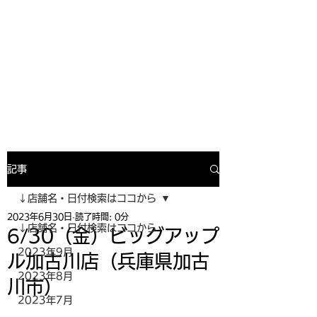
寿司投げinformation
月間寿司ガール・寿司投げスケジュー
ルがわかるサイトがついにOPEN╰(
^o^)╮_=🍣
記事
↓店舗名・日付検索はココから
2023年6月30日
読了時間: 0分
↓店舗名・日付検索はココから
6/30（金）ビッグアップ
2023年9月
ル加古川店（兵庫県加古
2023年8月
川市）
2023年7月