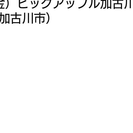
（金）ビッグアップル加古
加古川市）
10月
2022年9月
2022年8月
2022年7月
月
2022年3月
2022年2月
2022年1月
寿司投げ
寿司投げ 連
激・寿司投げ 夢<DREAM
ナ御影
キコーナ神戸中央スロット館