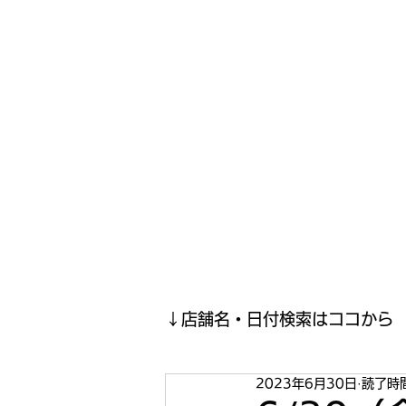
寿司投げinformation
月間寿司ガール・寿司投げスケジュールがわかるサイトがつい
ホーム
寿司投げスケジュール
寿司投げ結果報告(現在
↓店舗名・日付検索はココから
2023年6月30日
読了時間
2023年5月
2023年4