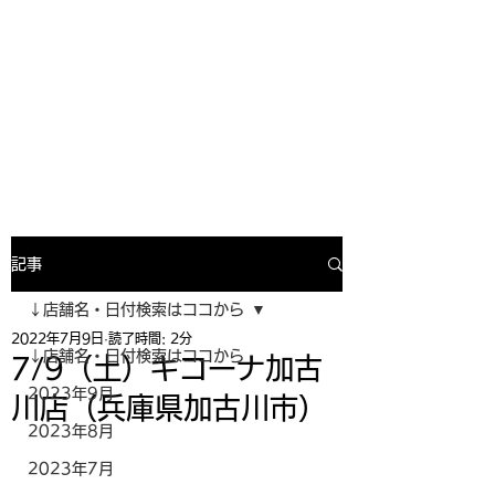
寿司投げinformation
月間寿司ガール・寿司投げスケジュー
ルがわかるサイトがついにOPEN╰(
^o^)╮_=🍣
記事
↓店舗名・日付検索はココから
2022年7月9日
読了時間: 2分
↓店舗名・日付検索はココから
7/9（土）キコーナ加古
2023年9月
川店（兵庫県加古川市）
2023年8月
2023年7月