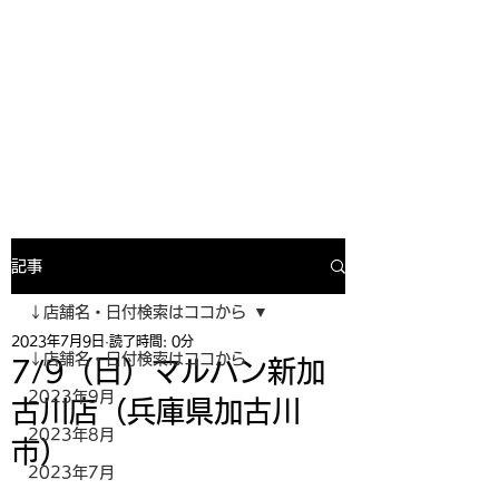
寿司投げinformation
月間寿司ガール・寿司投げスケジュー
ルがわかるサイトがついにOPEN╰(
^o^)╮_=🍣
記事
↓店舗名・日付検索はココから
2023年7月9日
読了時間: 0分
↓店舗名・日付検索はココから
7/9（日）マルハン新加
2023年9月
古川店（兵庫県加古川
2023年8月
市）
2023年7月