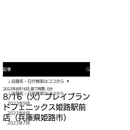
寿司投げinformation
月間寿司ガール・寿司投げスケジュー
ルがわかるサイトがついにOPEN╰(
^o^)╮_=🍣
記事
↓店舗名・日付検索はココから
2022年8月16日
読了時間: 0分
↓店舗名・日付検索はココから
8/16（火）プレイブラン
2023年9月
ドフェニックス姫路駅前
2023年8月
店（兵庫県姫路市）
2023年7月