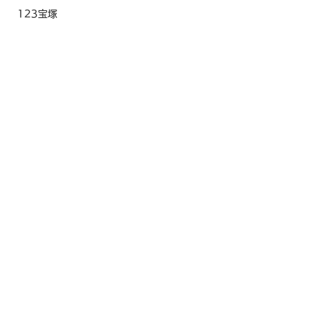
123宝塚
123岩岡
メトログラッチェ尼崎スロット専門店
メトログラッチェ3号店
フェニックス姫路駅前
モナコ別府
モナコ西明石
モナコ香寺
ミリオン明石
パチギン800尼崎
フェニックス姫路駅前
2022年8月
マルハン玉津