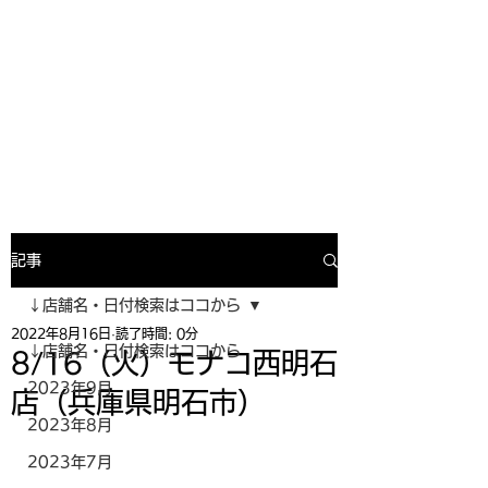
寿司投げinformation
月間寿司ガール・寿司投げスケジュー
ルがわかるサイトがついにOPEN╰(
^o^)╮_=🍣
記事
↓店舗名・日付検索はココから
2022年8月16日
読了時間: 0分
↓店舗名・日付検索はココから
8/16（火）モナコ西明石
2023年9月
店（兵庫県明石市）
2023年8月
2023年7月