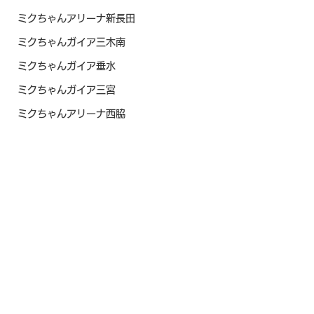
ミクちゃんアリーナ新長田
ミクちゃんガイア三木南
ミクちゃんガイア垂水
ミクちゃんガイア三宮
ミクちゃんアリーナ西脇
ミクちゃんアリーナ学園南
ミクちゃんガイア西宮
ミクちゃんガイア垂水東
ミクちゃんガイア21平岡
ミクちゃんガイア住吉
モナコ西明石
2022年8月
ミクちゃんアリーナ宝塚
ベラジオPlus尼崎
マルハン新加古川