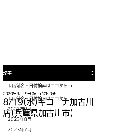
寿司投げinformation
月間寿司ガール・寿司投げスケジュー
ルがわかるサイトがついにOPEN╰(
^o^)╮_=🍣
記事
↓店舗名・日付検索はココから
2020年8月19日
読了時間: 0分
↓店舗名・日付検索はココから
8/19(水)キコーナ加古川
2023年9月
店(兵庫県加古川市)
2023年8月
2023年7月