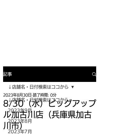
寿司投げinformation
月間寿司ガール・寿司投げスケジュー
ルがわかるサイトがついにOPEN╰(
^o^)╮_=🍣
記事
↓店舗名・日付検索はココから
2023年8月30日
読了時間: 0分
↓店舗名・日付検索はココから
8/30（水）ビッグアップ
2023年9月
ル加古川店（兵庫県加古
2023年8月
川市）
2023年7月