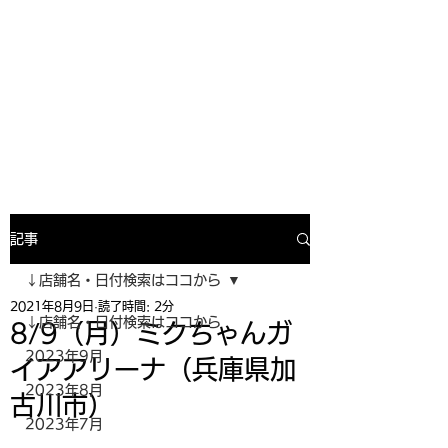
寿司投げinformation
月間寿司ガール・寿司投げスケジュー
ルがわかるサイトがついにOPEN╰(
^o^)╮_=🍣
記事
↓店舗名・日付検索はココから
2021年8月9日
読了時間: 2分
↓店舗名・日付検索はココから
8/9（月）ミクちゃんガ
2023年9月
イアアリーナ（兵庫県加
2023年8月
古川市）
2023年7月