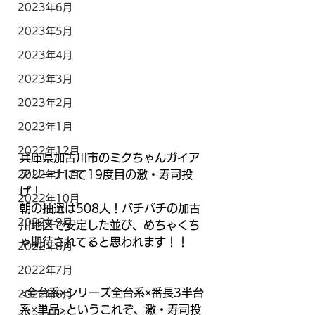
2023年6月
2023年5月
2023年4月
2023年3月
2023年2月
2023年1月
2022年12月
兵庫県加古川市のミクちゃんガイア
アリーナにて19度目の激・寿司投
2022年11月
げ！
2022年10月
朝の抽選は508人！バチバチの加古
2022年9月
川地区で安定した並び、めちゃくち
ゃ期待されてると思われます！！
2022年8月
2022年7月
<全台系×シリーズ全台系×番長3半台
2022年6月
系×単品>というこれぞ、激・寿司投