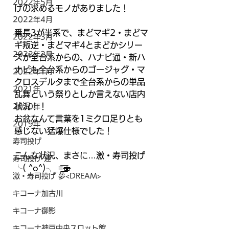
2022年5月
げの求めるモノがありました！
2022年4月
番長3が半系で、まどマギ2・まどマ
2022年3月
ギ叛逆・まどマギ4とまどかシリー
2022年2月
ズが全台系からの、ハナビ通・新ハ
ナビも全台系からのゴージャグ・マ
2022年1月
クロスデルタまで全台系からの単品
2021年
乱舞という祭りとしか言えない店内
状況！！
2020年
お盆なんて言葉を1ミクロ足りとも
2019年
感じない猛爆仕様でした！
寿司投げ
こんな状況、まさに…激・寿司投げ
寿司投げ 連
╰( ^o^)╮_=͟͟͞͞🍣
激・寿司投げ 夢<DREAM>
キコーナ加古川
キコーナ御影
キコーナ神戸中央スロット館