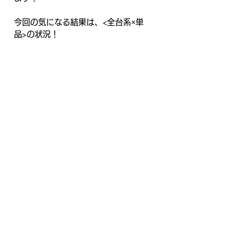
今回の気になる結果は、<全台系×単
品>の状況！
まどか前後編・カバネリ・ペルソナ
5・閃乱カグラ・黄門ちゃま喝2が全
台系！
単品もバラエティーまで適度に入っ
てて、激寿司な状況！
でしたが、トータルでは△評価(汗)
少し高設定台にたどり着くのが遅か
ったような感じですかね。
行った方は、じっくり狙える雰囲気
が少しずつ判明してきた感じかな
と！
また次回、激・寿司投げを開催して