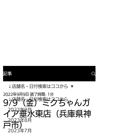
寿司投げinformation
月間寿司ガール・寿司投げスケジュー
ルがわかるサイトがついにOPEN╰(
^o^)╮_=🍣
記事
↓店舗名・日付検索はココから
2022年9月9日
読了時間: 1分
↓店舗名・日付検索はココから
9/9（金）ミクちゃんガ
2023年9月
イア垂水東店（兵庫県神
2023年8月
戸市）
2023年7月