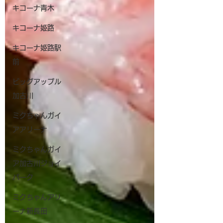
キコーナ青木
キコーナ姫路
キコーナ姫路駅
前
ビッグアップル
加古川
ミクちゃんガイ
アアリーナ
ミクちゃんガイ
ア加古川ジョイ
パーク
ミクちゃんアリ
ーナ新長田