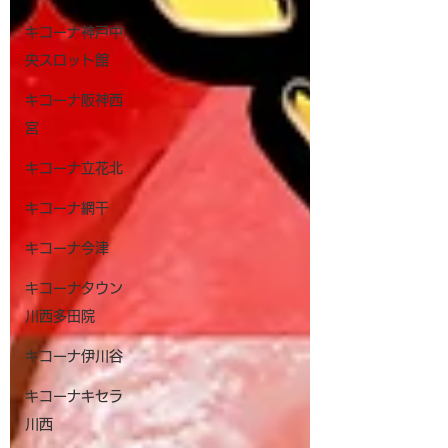
キコーナ神戸中
央スロット館
キコーナ阪神西
宮
キコーナ立花北
キコーナ網干
キコーナ今津
キコーナタウン
川西多田院
キコーナ伊川谷
キコーナキセラ
川西