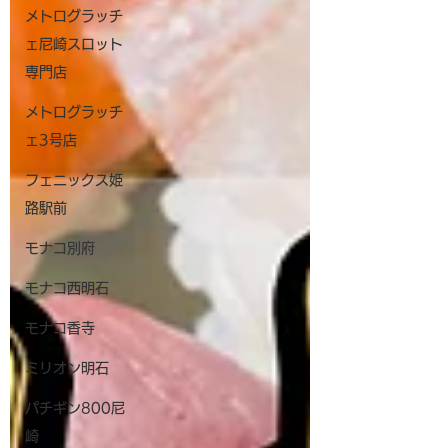
メトログラッチ
ェ尼崎スロット
専門店
メトログラッチ
ェ3号店
フェニックス姫
路駅前
モナコ別府
モナコ西明石
モナコ香寺
ミリオン明石
パチギン800尼
崎