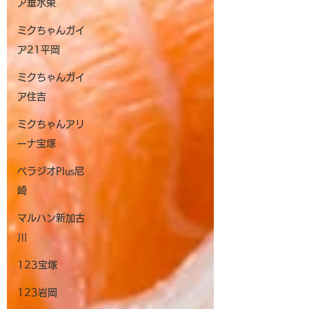
ア垂水東
回目の激・寿司投げ！！ 大好評ありがとう
ございます！ 最終結果的には△評価でした
ミクちゃんガイ
が、結果は、<全台系複数×単品複数>の強い
ア21平岡
状況でした！ 閃乱カグラ・アクエリオン
AS・鉄拳5・笑ゥ4が全台系！全て6.5号機
ミクちゃんガイ
でした！...
ア住吉
ミクちゃんアリ
ーナ宝塚
ベラジオPlus尼
崎
マルハン新加古
川
123宝塚
123岩岡