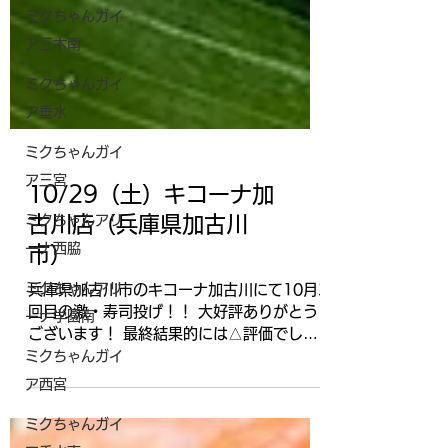
ミクちゃんガイ
ア三木南
ミクちゃんガイ
ア垂水
ミクちゃんガイ
ア三宮
ミクちゃんアリ
ーナ西脇
ミクちゃんアリ
ーナ学園南
10/29（土）キコーナ加
ミクちゃんガイ
古川店（兵庫県加古川
ア西宮
市）
ミクちゃんガイ
兵庫県加古川市のキコーナ加古川にて10月2