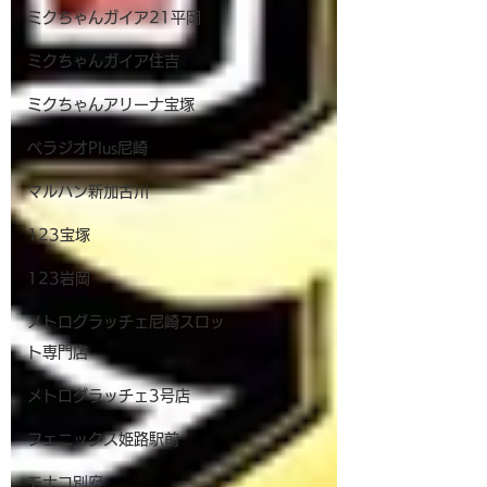
ミクちゃんガイア21平岡
ミクちゃんガイア住吉
ミクちゃんアリーナ宝塚
ベラジオPlus尼崎
マルハン新加古川
123宝塚
123岩岡
メトログラッチェ尼崎スロッ
ト専門店
メトログラッチェ3号店
フェニックス姫路駅前
モナコ別府