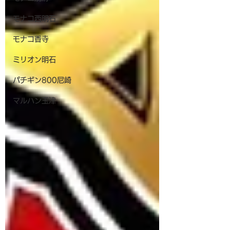
モナコ西明石
モナコ香寺
ミリオン明石
パチギン800尼崎
マルハン玉津